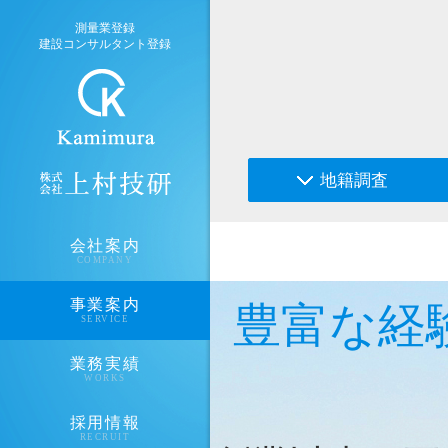
測量業登録
建設コンサルタント登録
地籍調査
会社案内
COMPANY
事業案内
豊富な経
SERVICE
業務実績
WORKS
採用情報
RECRUIT