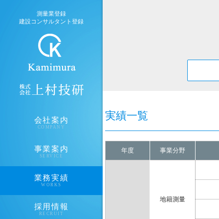
測量業登録
建設コンサルタント登録
実績一覧
会社案内
COMPANY
事業案内
年度
事業分野
SERVICE
業務実績
WORKS
地籍測量
採用情報
RECRUIT