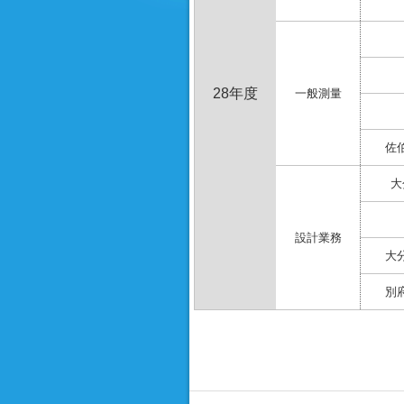
28年度
一般測量
佐
大
設計業務
大
別